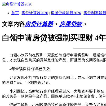
首页
|
房贷计算器2026
|
房屋贷款最新2026
|
房贷利率最新2
文章内容
房贷计算器
>
房屋贷款
>
白领申请房贷被强制买理财 4年
白领小刘四前在深圳一家股份制银行申请房贷时，遭遇银行强
息，才发现自己购买的竟然是保险产品，而且因为长期没按期
4年未续保费 保单已失效
记者发现小刘与银行签订的贷款合同上，显示小刘当时在该银
的理财产品。”小刘告诉记者。
小刘回忆，当时银行客户经理递过来一大堆资料要求签名，自
的其实是一款保险年金产品。因保单连续4年未续保交费，保
记者了解到，小刘投保的这份年金保险产品，交费方式是年缴