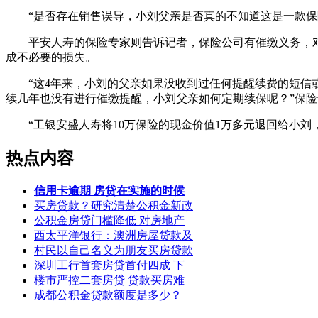
“是否存在销售误导，小刘父亲是否真的不知道这是一款保险
平安人寿的保险专家则告诉记者，保险公司有催缴义务，对
成不必要的损失。
“这4年来，小刘的父亲如果没收到过任何提醒续费的短信或
续几年也没有进行催缴提醒，小刘父亲如何定期续保呢？”保
“工银安盛人寿将10万保险的现金价值1万多元退回给小刘
热点内容
信用卡逾期 房贷在实施的时候
买房贷款？研究清楚公积金新政
公积金房贷门槛降低 对房地产
西太平洋银行：澳洲房屋贷款及
村民以自己名义为朋友买房贷款
深圳工行首套房贷首付四成 下
楼市严控二套房贷 贷款买房难
成都公积金贷款额度是多少？