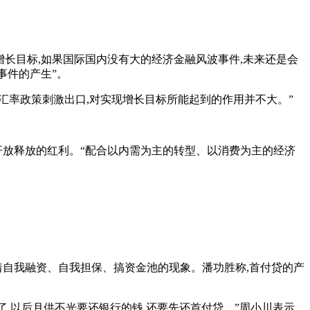
P增长目标,如果国际国内没有大的经济金融风波事件,未来还是会
事件的产生”。
、汇率政策刺激出口,对实现增长目标所能起到的作用并不大。”
开放释放的红利。“配合以内需为主的转型、以消费为主的经济
着自我融资、自我担保、搞资金池的现象。潘功胜称,首付贷的产
,以后月供不光要还银行的钱,还要先还首付贷。”周小川表示,