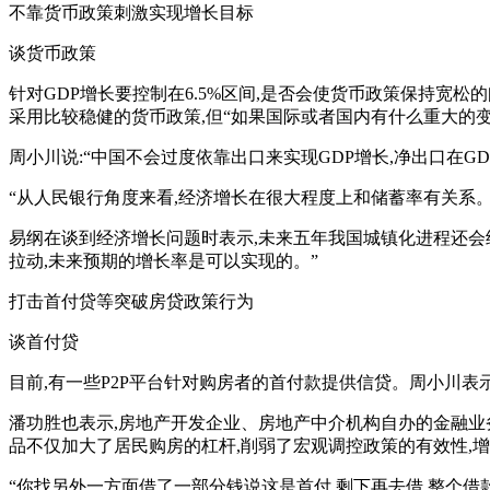
不靠货币政策刺激实现增长目标
谈货币政策
针对GDP增长要控制在6.5%区间,是否会使货币政策保持宽松
采用比较稳健的货币政策,但“如果国际或者国内有什么重大的变
周小川说:“中国不会过度依靠出口来实现GDP增长,净出口在
“从人民银行角度来看,经济增长在很大程度上和储蓄率有关系。
易纲在谈到经济增长问题时表示,未来五年我国城镇化进程还会
拉动,未来预期的增长率是可以实现的。”
打击首付贷等突破房贷政策行为
谈首付贷
目前,有一些P2P平台针对购房者的首付款提供信贷。周小川表
潘功胜也表示,房地产开发企业、房地产中介机构自办的金融业
品不仅加大了居民购房的杠杆,削弱了宏观调控政策的有效性,
“你找另外一方面借了一部分钱说这是首付,剩下再去借,整个借