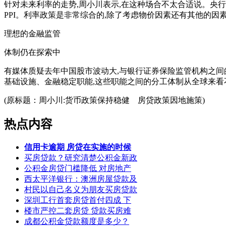
针对未来利率的走势,周小川表示,在这种场合不太合适说。央行
PPI。利率政策是非常综合的,除了考虑物价因素还有其他的因
理想的金融监管
体制仍在探索中
有媒体质疑去年中国股市波动大,与银行证券保险监管机构之间
基础设施、金融稳定职能,这些职能之间的分工体制从全球来看
(原标题：周小川:货币政策保持稳健 房贷政策因地施策)
热点内容
信用卡逾期 房贷在实施的时候
买房贷款？研究清楚公积金新政
公积金房贷门槛降低 对房地产
西太平洋银行：澳洲房屋贷款及
村民以自己名义为朋友买房贷款
深圳工行首套房贷首付四成 下
楼市严控二套房贷 贷款买房难
成都公积金贷款额度是多少？