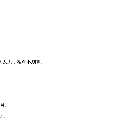
息太大，相对不划算。
个月。
%。