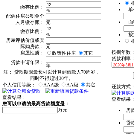
缴存比例：
单
%
配偶住房公积金个
面
人月缴存额：
元
缴存比例：
%
按
房屋评估价值或实
际购房款：
元
按揭年数
房屋性质：
政策性住房
其它
贷款利率
贷款申请年限：
年
注： 贷款期限最长可以计算到借款人70周岁，
同时不得超过30年。
个人信用等级：
AAA级
AA级
其它
还款方式
查看结果：
查看结果
您可以申请的最高贷款额度是：
万元
房
贷