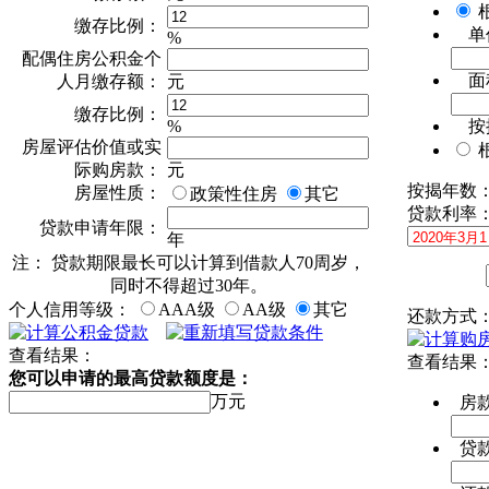
缴存比例：
单
%
配偶住房公积金个
面
人月缴存额：
元
缴存比例：
%
按
房屋评估价值或实
际购房款：
元
按揭年数
房屋性质：
政策性住房
其它
贷款利率
贷款申请年限：
年
注： 贷款期限最长可以计算到借款人70周岁，
同时不得超过30年。
个人信用等级：
AAA级
AA级
其它
还款方式
查看结果：
查看结果
您可以申请的最高贷款额度是：
万元
房
贷