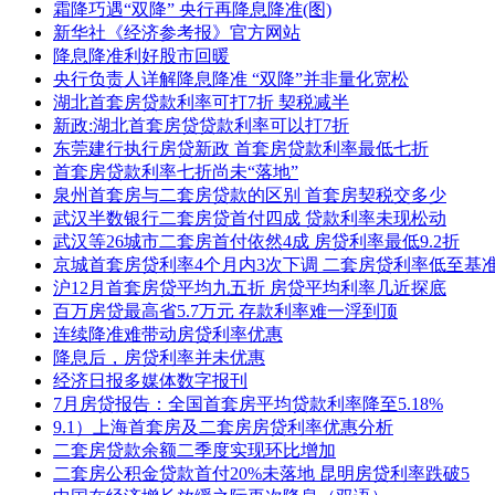
霜降巧遇“双降” 央行再降息降准(图)
新华社《经济参考报》官方网站
降息降准利好股市回暖
央行负责人详解降息降准 “双降”并非量化宽松
湖北首套房贷款利率可打7折 契税减半
新政:湖北首套房贷贷款利率可以打7折
东莞建行执行房贷新政 首套房贷款利率最低七折
首套房贷款利率七折尚未“落地”
泉州首套房与二套房贷款的区别 首套房契税交多少
武汉半数银行二套房贷首付四成 贷款利率未现松动
武汉等26城市二套房首付依然4成 房贷利率最低9.2折
京城首套房贷利率4个月内3次下调 二套房贷利率低至基
沪12月首套房贷平均九五折 房贷平均利率几近探底
百万房贷最高省5.7万元 存款利率难一浮到顶
连续降准难带动房贷利率优惠
降息后，房贷利率并未优惠
经济日报多媒体数字报刊
7月房贷报告：全国首套房平均贷款利率降至5.18%
9.1）上海首套房及二套房房贷利率优惠分析
二套房贷款余额二季度实现环比增加
二套房公积金贷款首付20%未落地 昆明房贷利率跌破5