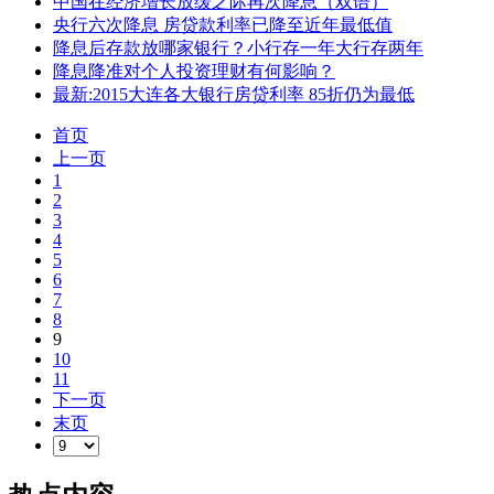
中国在经济增长放缓之际再次降息（双语）
央行六次降息 房贷款利率已降至近年最低值
降息后存款放哪家银行？小行存一年大行存两年
降息降准对个人投资理财有何影响？
最新:2015大连各大银行房贷利率 85折仍为最低
首页
上一页
1
2
3
4
5
6
7
8
9
10
11
下一页
末页