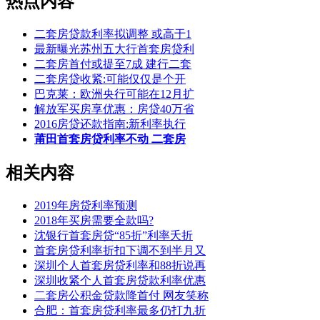
热点内容
二套房贷款利率拟调整 或高于1
最新曝光苏州五大行首套房贷利
二套房首付或提至7成 建行二套
二套房贷收紧:可能仅仅是个开
巴克莱：欧洲央行可能在12月扩
解放军买房享优惠：房贷40万省
2016房贷还款指南:新利率执行
莆田首套房贷利率不动 二套房
相关内容
2019年房贷利率预测
2018年买房需要全款吗?
沈银行首套房贷“85折”利率夭折
首套房贷利率折扣下调不到半月又
深圳个人首套房贷利率和88折说再
深圳收紧个人首套房贷款利率优惠
二套房公积金贷款降首付 网友笑称
合肥：首套房贷利率最多仍打九折