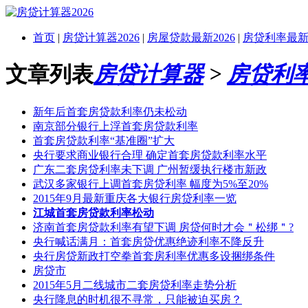
首页
|
房贷计算器2026
|
房屋贷款最新2026
|
房贷利率最新2
文章列表
房贷计算器
>
房贷利
新年后首套房贷款利率仍未松动
南京部分银行上浮首套房贷款利率
首套房贷款利率“基准圈”扩大
央行要求商业银行合理 确定首套房贷款利率水平
广东二套房贷利率未下调 广州暂缓执行楼市新政
武汉多家银行上调首套房贷利率 幅度为5%至20%
2015年9月最新重庆各大银行房贷利率一览
江城首套房贷款利率松动
济南首套房贷款利率有望下调 房贷何时才会＂松绑＂?
央行喊话满月：首套房贷优惠绝迹利率不降反升
央行房贷新政打空拳首套房利率优惠多设捆绑条件
房贷市
2015年5月二线城市二套房贷利率走势分析
央行降息的时机很不寻常，只能被迫买房？