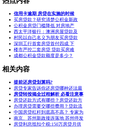
热点内容
信用卡逾期 房贷在实施的时候
买房贷款？研究清楚公积金新政
公积金房贷门槛降低 对房地产
西太平洋银行：澳洲房屋贷款及
村民以自己名义为朋友买房贷款
深圳工行首套房贷首付四成 下
楼市严控二套房贷 贷款买房难
成都公积金贷款额度是多少？
相关内容
提前还房贷划算吗?
房贷专家告诉你还房贷哪种还法最
房贷转按揭全过程解析 必看注意事
房贷还款方式有哪些？房贷还款方
办理房贷需要交哪些费用？贷款流
中国房贷杠杆到底高不高？ 专家为
南京、苏州新政接连落地 苏州停发
房贷利息抵扣个税:150万房贷月供