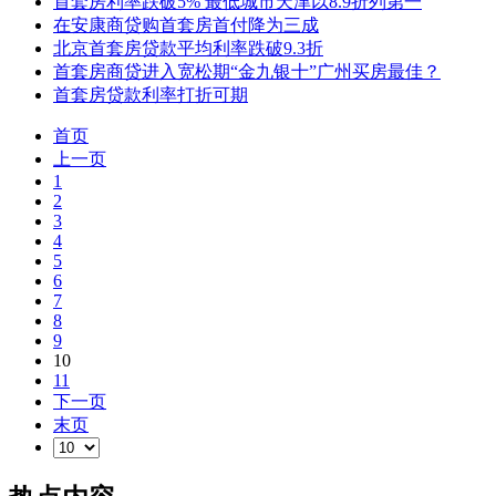
首套房利率跌破5% 最低城市天津以8.9折列第一
在安康商贷购首套房首付降为三成
北京首套房贷款平均利率跌破9.3折
首套房商贷进入宽松期“金九银十”广州买房最佳？
首套房贷款利率打折可期
首页
上一页
1
2
3
4
5
6
7
8
9
10
11
下一页
末页